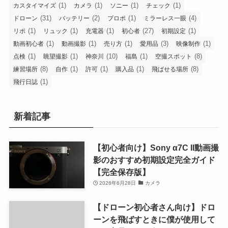
(1)
(1)
(1)
(1)
カスタイマイズ
カメラ
ソニー
チェック
(31)
(2)
(1)
(4)
ドローン
バッテリー
プロポ
ミラーレス一眼
(1)
(1)
(1)
(27)
(1)
リポ
リュック
充電器
初心者
初期設定
(1)
(1)
(1)
(3)
(1)
動画初心者
動画撮影
売り方
愛用品
映像制作
(1)
(1)
(10)
(1)
(8)
点検
眺望撮影
神奈川
福島
空撮スポット
(8)
(1)
(1)
(1)
(8)
練習場所
自作
許可
購入品
飛ばせる場所
(1)
飛行日誌
新着記事
【初心者向け】Sony α7C II動画撮
影のおすすめ初期設定完全ガイド
【完全保存版】
2026年6月28日
カメラ
【ドローン初心者さん向け】ドロ
ーンを飛ばすときに僕が使用して