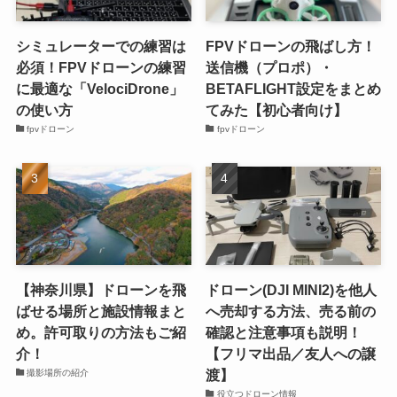
シミュレーターでの練習は
FPVドローンの飛ばし方！
必須！FPVドローンの練習
送信機（プロポ）・
に最適な「VelociDrone」
BETAFLIGHT設定をまとめ
の使い方
てみた【初心者向け】
fpvドローン
fpvドローン
【神奈川県】ドローンを飛
ドローン(DJI MINI2)を他人
ばせる場所と施設情報まと
へ売却する方法、売る前の
め。許可取りの方法もご紹
確認と注意事項も説明！
介！
【フリマ出品／友人への譲
渡】
撮影場所の紹介
役立つドローン情報