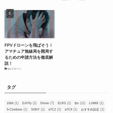
FPVドローンを飛ばそう！
アマチュア無線局を開局す
るための申請方法を徹底解
説！
fpvドローン
タグ
(1)
(2)
(7)
(1)
(11)
(1)
10bit
DJI Fly
Drone
ELRS
fpv
LUMIX
(1)
(1)
(1)
(1)
(1)
S-Cinetone
SONY
α7C2
α7CII
おすすめ設定