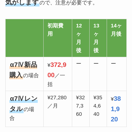
気がします
ので、注意が必要です。
初期費
12
13
14ヶ
用
ヶ
ヶ
月後
月
月
後
後
ー
ー
ー
α7Ⅳ新品
372,9
¥
購入
00
の場合
／一
括
¥27,280
¥32
¥35
α7Ⅳレン
38
¥
／月
7,3
4,6
タル
1,9
の場
60
40
合
20