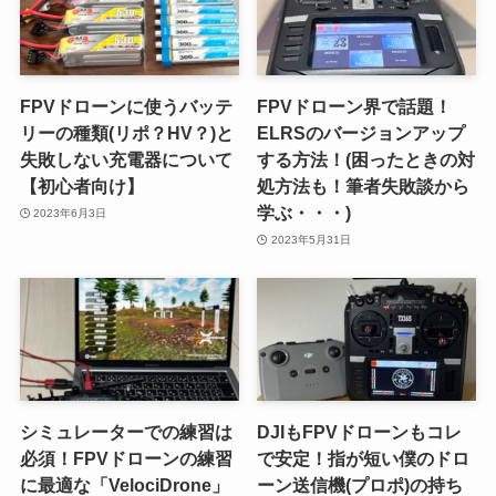
FPVドローンに使うバッテ
FPVドローン界で話題！
リーの種類(リポ？HV？)と
ELRSのバージョンアップ
失敗しない充電器について
する方法！(困ったときの対
【初心者向け】
処方法も！筆者失敗談から
学ぶ・・・)
2023年6月3日
2023年5月31日
シミュレーターでの練習は
DJIもFPVドローンもコレ
必須！FPVドローンの練習
で安定！指が短い僕のドロ
に最適な「VelociDrone」
ーン送信機(プロポ)の持ち