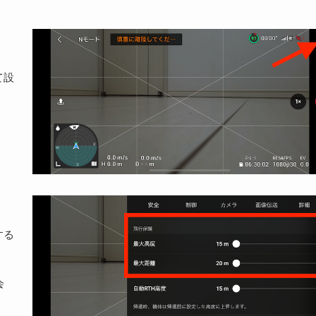
て設
する
会