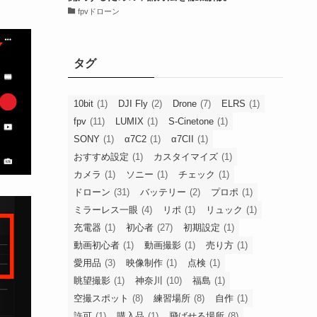
fpvドローン
タグ
10bit
(1)
DJI Fly
(2)
Drone
(7)
ELRS
(1)
fpv
(11)
LUMIX
(1)
S-Cinetone
(1)
SONY
(1)
α7C2
(1)
α7CII
(1)
おすすめ設定
(1)
カスタイマイズ
(1)
カメラ
(1)
ソニー
(1)
チェック
(1)
ドローン
(31)
バッテリー
(2)
プロポ
(1)
ミラーレス一眼
(4)
リポ
(1)
リュック
(1)
充電器
(1)
初心者
(27)
初期設定
(1)
動画初心者
(1)
動画撮影
(1)
売り方
(1)
愛用品
(3)
映像制作
(1)
点検
(1)
眺望撮影
(1)
神奈川
(10)
福島
(1)
空撮スポット
(8)
練習場所
(8)
自作
(1)
許可
(1)
購入品
(1)
飛ばせる場所
(8)